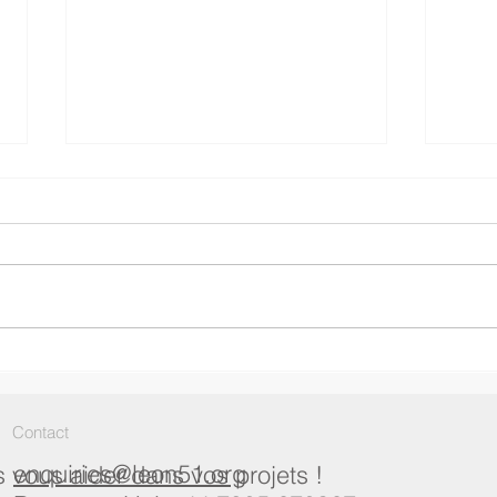
De la cuisine à l'architecture :
Quand
mon parcours dans la
pensa
visualisation architecturale
s'int
final
Contact
enquiries@leon51.org
vous aider dans vos projets !