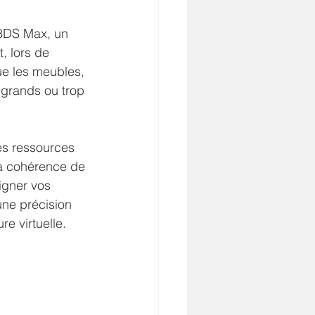
3DS Max, un 
, lors de 
ue les meubles, 
 grands ou trop 
es ressources 
la cohérence de 
igner vos 
une précision 
re virtuelle.