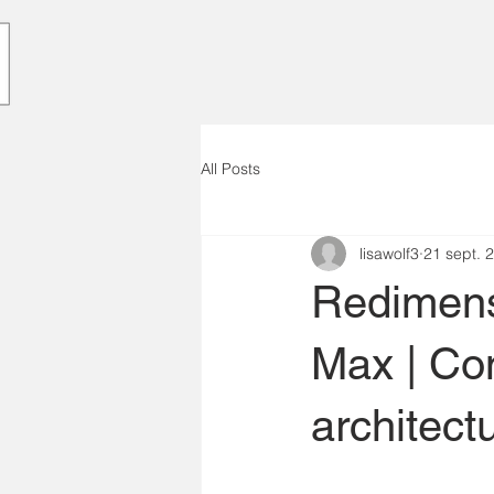
All Posts
lisawolf3
21 sept. 
Redimens
Max | Con
architect