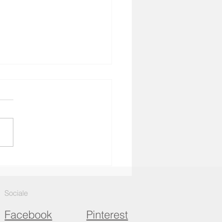
 j'ai lancé Leon 51, je
is que les clients ne
éressaient qu'à l'image
e.
Sociale
Facebook
Pinterest