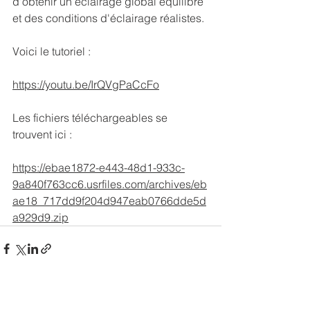
d'obtenir un éclairage global équilibré 
et des conditions d'éclairage réalistes.
Voici le tutoriel :
https://youtu.be/IrQVgPaCcFo
Les fichiers téléchargeables se 
trouvent ici :
https://ebae1872-e443-48d1-933c-
9a840f763cc6.usrfiles.com/archives/eb
ae18_717dd9f204d947eab0766dde5d
a929d9.zip