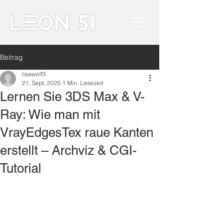
Beitrag
lisawolf3
21. Sept. 2025
1 Min. Lesezeit
Lernen Sie 3DS Max & V-
Ray: Wie man mit
VrayEdgesTex raue Kanten
erstellt – Archviz & CGI-
Tutorial