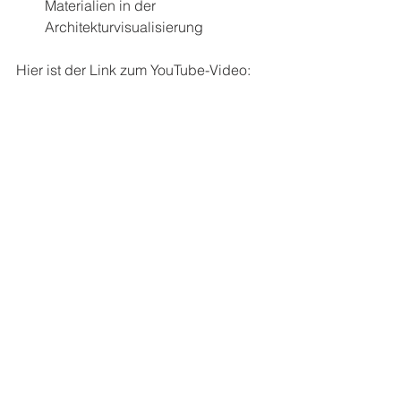
Materialien in der 
Architekturvisualisierung
Hier ist der Link zum YouTube-Video:
https://youtu.be/phhlBboBWxI
Alle ansehen
Aktuelle Beiträge